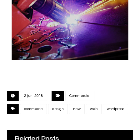
2 juni 2018
Commercial
commerce
design
new
web
wordpress
Related Posts ...