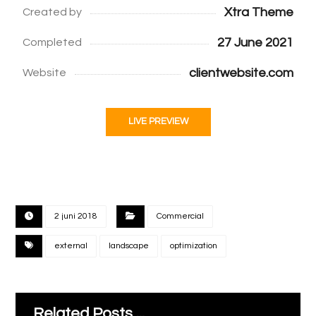
Xtra Theme
Created by
27 June 2021
Completed
clientwebsite.com
Website
LIVE PREVIEW
2 juni 2018
Commercial
external
landscape
optimization
Related Posts ...